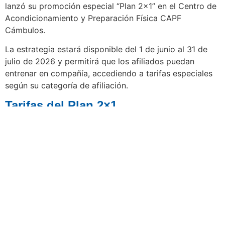
lanzó su promoción especial “Plan 2×1” en el Centro de
Acondicionamiento y Preparación Física CAPF
Cámbulos.
La estrategia estará disponible del 1 de junio al 31 de
julio de 2026 y permitirá que los afiliados puedan
entrenar en compañía, accediendo a tarifas especiales
según su categoría de afiliación.
Tarifas del Plan 2×1
Categoría A: $68.000
Categoría B: $70.000
Categoría C: $80.000
Particular: $84.000
Esta promoción aplica exclusivamente para el CAPF
Cámbulos y está dirigida a usuarios interesados en
mejorar su condición física y rendimiento deportivo