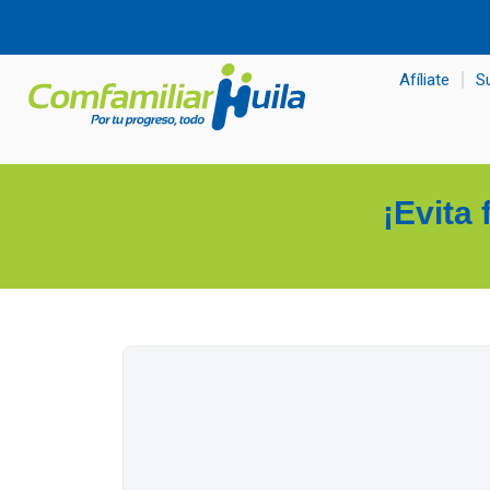
contenido
Afíliate
S
¡Evita